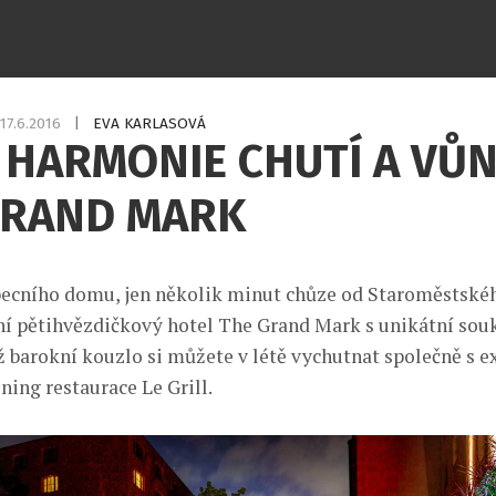
17.6.2016
|
EVA KARLASOVÁ
 HARMONIE CHUTÍ A VŮN
GRAND MARK
becního domu, jen několik minut chůze od Staroměstské
ní pětihvězdičkový hotel The Grand Mark s unikátní so
íž barokní kouzlo si můžete v létě vychutnat společně s 
ning restaurace Le Grill.