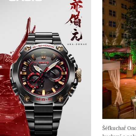
Šéfkuchař Ond