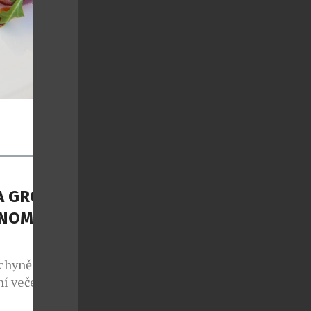
A GROUP
NOMII S
chyně potká s
í večeře, ale
sty na cestu