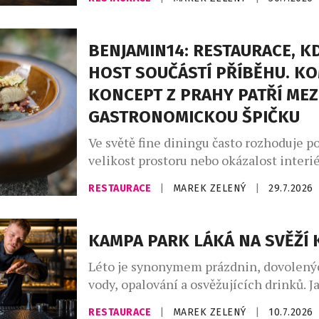
napříč kontinenty, chutěmi i vinařskými
Café Buddha Group ve spolupráci s WI
připravila na podzim 2026 sérii tří tem
BENJAMIN14: RESTAURACE, KD
degustačních večerů. Dva z nich se usku
HOST SOUČÁSTÍ PŘÍBĚHU. K
restauraci PRU58, jeden v […]
KONCEPT Z PRAHY PATŘÍ MEZ
GASTRONOMICKOU ŠPIČKU
Ve světě fine diningu často rozhoduje po
velikost prostoru nebo okázalost interié
Restaurace Benjamin14, která otevřela 
RESTAURACE
|
MAREK ZELENÝ
|
29.7.2026
roce 2018 v pražských Vršovicích, se vy
opačnou cestou. Místo co největší kapac
prostor pro pouhých deset hostů. Místo
KAMPA PARK LÁKÁ NA SVĚŽÍ 
servisu přišel osobní dialog. A místo o
Léto je synonymem prázdnin, dovolený
kuchyní a hostem vznikla restaurace, […
vody, opalování a osvěžujících drinků. Ja
ve městě, když chodíte do práce? Naště
RESTAURACE
|
MAREK ZELENÝ
|
10.7.2026