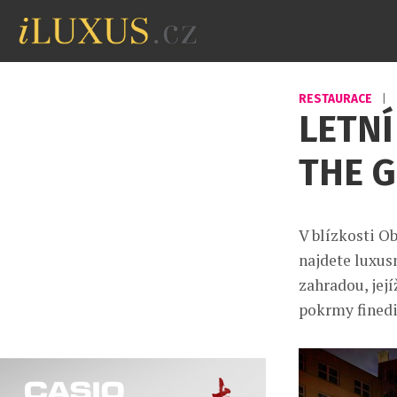
RESTAURACE
|
LETNÍ
THE 
V blízkosti O
najdete luxus
zahradou, jej
pokrmy finedi