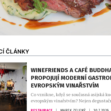
CÍ ČLÁNKY
WINEFRIENDS A CAFÉ BUDDH
PROPOJUJÍ MODERNÍ GASTRO
EVROPSKÝM VINAŘSTVÍM
Co vznikne, když se současná asijská ku
evropským vinařstvím? Nejen degustačn
série výjimečných večerů, které zvou ho
RESTAURACE
|
MAREK ZELENÝ
|
30.7.2026