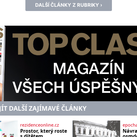
DALŠÍ ČLÁNKY Z RUBRIKY ›
JÍT DALŠÍ ZAJÍMAVÉ ČLÁNKY
rezidenceonline.cz
epocha
Prostor, který roste
Návra
s dítětem
osmde