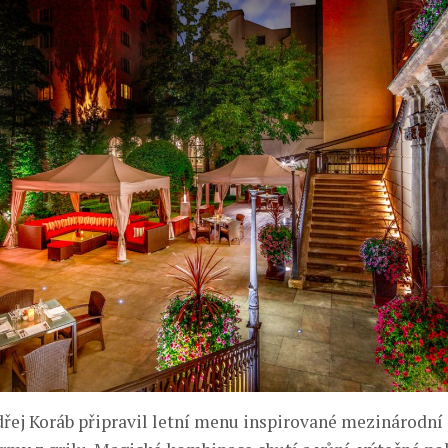
řej Koráb připravil letní menu inspirované mezinárodní 