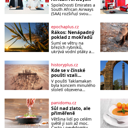
rozšiřují
Společnosti Emirates a
partnerství.
South African Airways
Cestujícím nově
(SAA) rozšiřují svou
dlouholetou
zpřístupní dalších
codesharovou
devět destinací v
spolupráci. Nová
epochaplus.cz
jižní a střední
reciproční dohoda
Rákos: Nenápadný
Africe
zpřístupní cestujícím
poklad z mokřadů
devět dalších destinací
Šumí ve větru na
v jižní a střední Africe
březích rybníků,
a u
ukrývá vodní ptáky a
mnozí kolem něj
procházejí bez
povšimnutí. Přesto
historyplus.cz
právě rákos pomáhal
Kde se v čínské
stavět domy, vyrábět
poušti vzali
lodě, zapisovat první
modroocí
V poušti Taklamakan
texty a inspiroval řadu
blonďáci?
byla koncem minulého
pověstí. Tato skromná,
století objevena
ale užitečná rostlina
stovka hrobů s téměř
provází člověka už
netknutými mumiemi.
tisíce let. Většina lidí
Všichni mrtví byli
panidomu.cz
vnímá rákos jen jako
pohřbeni s úctou a
obyčejnou kulisu
Sůl nad zlato, ale
četnými milodary. Asi
letního koupání. Stačí
přiměřeně
nejvíc přitom vědce
se však podívat
Většina lidí po celém
zaujal hrob
světě jí soli až moc.
tříměsíčního
Často i nevědomky,