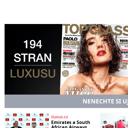
NENECHTE SI U
iluxus.cz
Emirates a South
African Airways