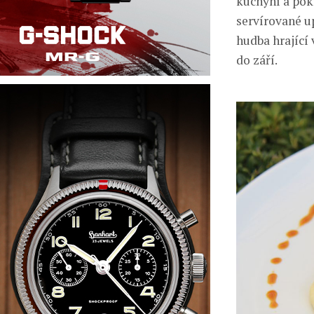
kuchyní a pok
servírované u
hudba hrající
do září.