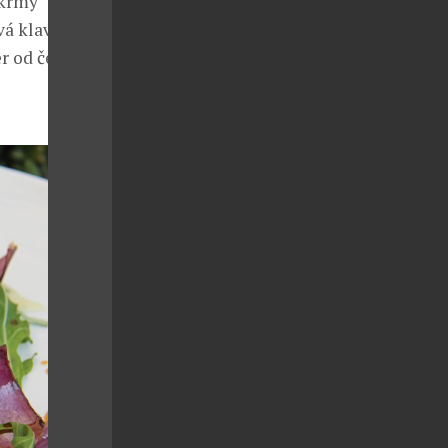
okrmy
vá klavírní
er od června