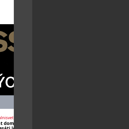
lnisvet.cz
t domů po
sáti letech