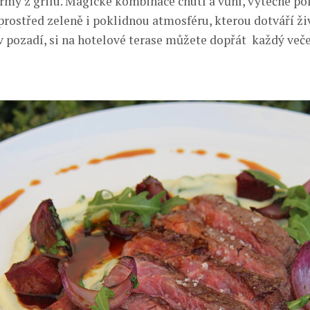
rmy z grilu. Magické kombinace chutí a vůní, výtečné p
prostřed zeleně i poklidnou atmosféru, kterou dotváří ži
 v pozadí, si na hotelové terase můžete dopřát každý več