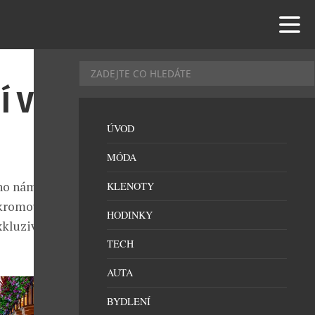
Í V
ÚVOD
MÓDA
ho náměstí,
KLENOTY
ukromou
HODINKY
exkluzivními
TECH
AUTA
BYDLENÍ