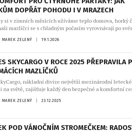
KOMFORT PRO ČTYŘNOHÉ PARŤÁKY: JAK
KŮM DOPŘÁT POHODU I V MRAZECH
 si v zimních měsících užíváme teplo domova, horký ča
naši mazlíčci se s chladným počasím vyrovnávají po své
i posypová sůl na chodnících představují zvýšenou zátěž 
MAREK ZELENÝ
|
19.1.2026
 a kladou větší nároky na každodenní péči. Právě drob
ny mohou rozhodnout o tom, zda se […]
ES SKYCARGO V ROCE 2025 PŘEPRAVILA P
MÁCÍCH MAZLÍČKŮ
kyCargo, nákladní divize největší mezinárodní letecké
i na světě, zajišťuje každý den bezpečné a komfortní ce
azlíčků napříč kontinenty. Za každým letem stojí pre
MAREK ZELENÝ
|
23.12.2025
ný systém, který klade důraz na pohodu zvířat ve vzduc
á jejich majitelům jistotu, že jejich čtyřnozí členové ro
pších rukou. V […]
EK POD VÁNOČNÍM STROMEČKEM: RADOS