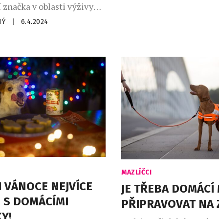
í značka v oblasti výživy
zlíčků, to ví, a s radostí
NÝ
|
6.4.2024
e novinku v podobě snacků
 Brit Care RAW Treat.
 mrazem sušených
 vyrobená s důrazem na
ýživu, nabízí kočkám
ážitek z jídla a kombinuje
MAZLÍČCI
I VÁNOCE NEJVÍCE
JE TŘEBA DOMÁCÍ
? S DOMÁCÍMI
PŘIPRAVOVAT NA 
Y!