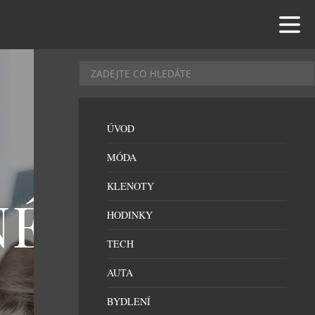
ÚVOD
MÓDA
KLENOTY
É KOČIČÍ
HODINKY
TECH
AUTA
BYDLENÍ