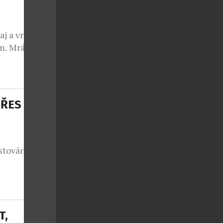
j a vrstvy
m. Mráz,
pro jejich
né úpravy
ŘES 14
stování
cizně
hu i na
diny jsou v
T,