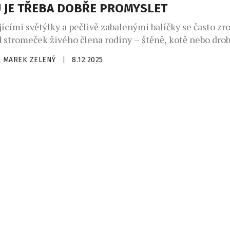
 JE TŘEBA DOBŘE PROMYSLET
jícími světýlky a pečlivě zabalenými balíčky se často zr
d stromeček živého člena rodiny – štěně, kotě nebo dr
Takový dárek dokáže rozzářit oči dětí i dospělých a přin
MAREK ZELENÝ
|
8.12.2025
spoustu radosti. Aby tato radost byla trvalá, stojí za t
 dostatek času, poznat potřeby jednotlivých druhů a při