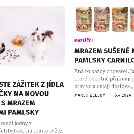
dravotně rizikové. Od
snáší mnohem hůř než 
ho žaludku až […]
počasí pro ně nepředsta
diskomfort, ale také váž
riziko, a jak upozorňuje
společnosti PetExpert M
MAZLÍČCI
Kateřina Šustková, přehř
MRAZEM SUŠENÉ 
PAMLSKY CARNIL
Zná to každý chovatel. J
které ochotně přijímají 
TE ZÁŽITEK Z JÍDLA
krmivo a dělají doslova „
OČKY NA NOVOU
kus rohlíku a jsou tací, 
MAREK ZELENÝ
|
6.4.2024
práci nic lepšího než šk
 S MRAZEM
páníčka o tom, co je a ne
MI PAMLSKY
Navíc chovatel stojí – 
 mezi jedny z
atraktivity – i před odp
ch bytostí na tomto světě.
nacházet to nejlepší slo