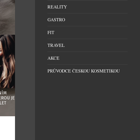
REALITY
GASTRO
FIT
TRAVEL
AKCE
PRŮVODCE ČESKOU KOSMETIKOU
NÍM
VYPLATÍ SE VÁM POJIŠTĚNÍ DOMÁCÍHO
EROU JE
MAZLÍČKA? PĚT DŮVODŮ, KTERÉ VÁS
LET
PŘESVĚDČÍ
reklama