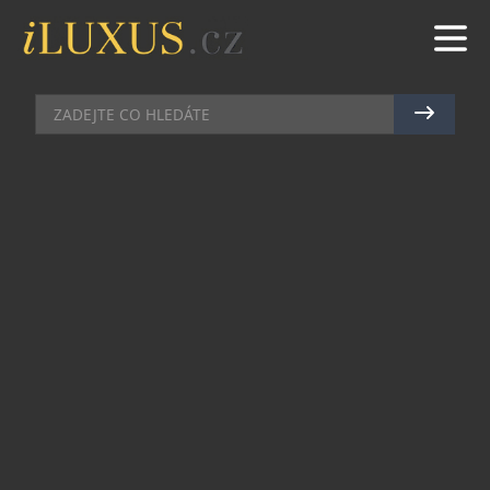
VÍTĚZOVÉ TOUR DE FRANCE SI ODNESOU
TROFEJE VYROBENÉ V ČESKU
KŘIŠŤÁLY
|
17.7.2019