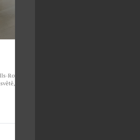
DÁRKY Z DÍLNY OPRAVDOVÝCH MISTRŮ?
ČESKÝ PORCELÁN RUDOLF KÄMPF!
reklama
lls-Royce,
světě,
olem
stylovým
nostně
akou […]