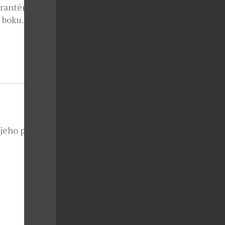
arantén,
o boku
ostaly do
říklad
y
jeho prstů
o kdyby
litér byl
ign weeku
reklama