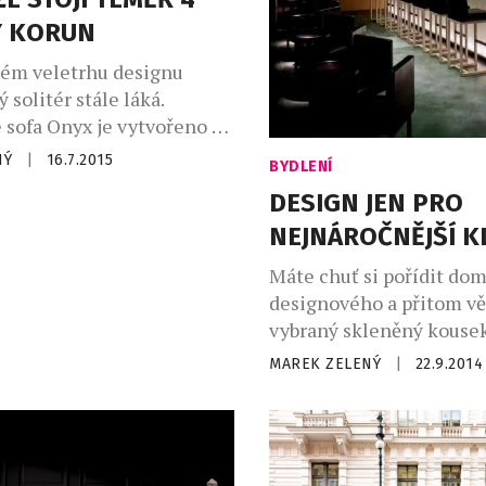
Y KORUN
ém veletrhu designu
 solitér stále láká.
 sofa Onyx je vytvořeno z
ávy z francouzské oblasti
NÝ
|
16.7.2015
BYDLENÍ
příkladem koncepčního
DESIGN JEN PRO
 míru, který je výtvorem
NEJNÁROČNĚJŠÍ K
o studia Peugeot Design
olvický kámen je tvárný,
Máte chuť si pořídit do
 i chemikáliím, proto byl
designového a přitom vě
výrobu sofa. Ten byl spojen
vybraný skleněný kouse
…]
pár jedinců? Tipem pro 
MAREK ZELENÝ
|
22.9.2014
některý z uměleckých sk
české sklářské designérk
Kamencové Skuhravé. Ji
Kamencová Skuhravá, kte