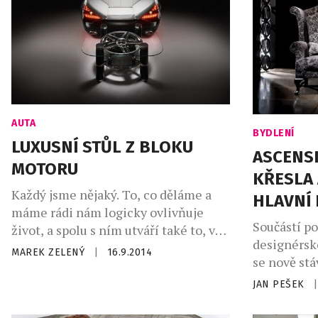
pro opravdové znalce, sběratele
a také pro všechny milovníky pravého
luxusu. […]
AUTA
BYDLENÍ
LUXUSNÍ STŮL Z BLOKU
ASCENS
MOTORU
KŘESLA
Každý jsme nějaký. To, co děláme a
HLAVNÍ 
máme rádi nám logicky ovlivňuje
Součástí po
život, a spolu s ním utváří také to, v
designérsk
jakém prostředí žijeme. No a pan
MAREK ZELENÝ
|
16.9.2014
se nově stá
Pavel Brída miluje silné motory,
značka Asce
které se rozhodl svým zákazníkům, v
JAN PEŠEK
|
čtyři deset
úzké spolupráci se společností SM
interiérov