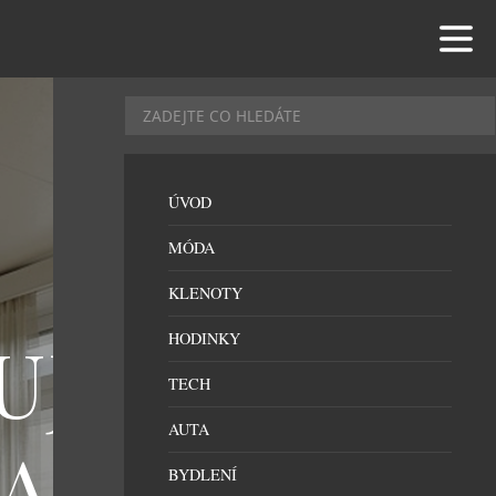
ÚVOD
MÓDA
KLENOTY
JE SÉRII
HODINKY
TECH
AUTA
MARTINA
BYDLENÍ