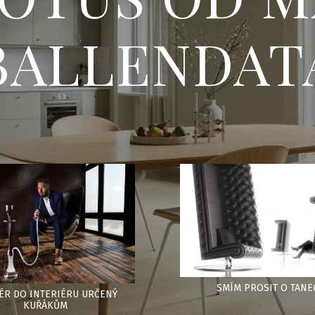
BALLENDAT
SMÍM PROSIT O TANE
ÉR DO INTERIÉRU URČENÝ
KUŘÁKŮM