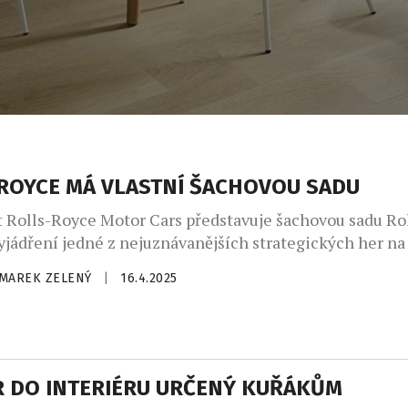
ROYCE MÁ VLASTNÍ ŠACHOVOU SADU
 Rolls-Royce Motor Cars představuje šachovou sadu Ro
jádření jedné z nejuznávanějších strategických her na 
račuje hranice kultur a generací. Hra je současně symb
MAREK ZELENÝ
|
16.4.2025
sti a sdílení zážitků, které jsou vlastní i ostatním life
načky. Šachové figurky se před každým použitím slav
 a tím zprostředkují stejný pocit mimořádné události, j
R DO INTERIÉRU URČENÝ KUŘÁKŮM