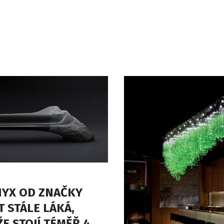
NYX OD ZNAČKY
 STÁLE LÁKÁ,
E STOJÍ TÉMĚŘ 4