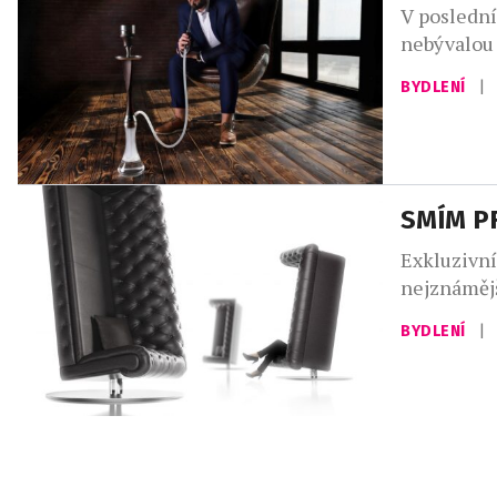
V poslední
nebývalou 
podlahovýc
BYDLENÍ
|
hledáčků 
tuzemská 
klasických
SMÍM P
Exkluzivní
nejznáměj
se zrodila
BYDLENÍ
|
byl objekt
poprvé př
2016. Char