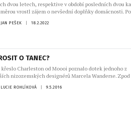
ch dvou letech, respektive v období posledních dvou k
měrou vrostl zájem o nevšední doplňky domácnosti. P
h mechanických hodin či špičkových hi-fi apertur se d
JAN PEŠEK
|
18.2.2022
také domácí dýmky. Prvotřídním výrobcem dýmek je nap
společnost Tantum Pipes produkující designové skvost
 tvarů. K výrobě jejich dýmky, kterou lze objednat […]
ROSIT O TANEC?
 křeslo Charleston od Moooi poznalo dotek jednoho z
ších nizozemských designérů Marcela Wanderse. Zpod 
 ikona s ideou postavit klasické sofa na útlou nožku, jak
LUCIE ROHLÍKOVÁ
|
9.5.2016
 zachycnen v dynamickém tanci na své hraně. Luxusní so
edstaven v dubnu na Salone del Mobile, milánském des
leston sofa v rytmu hudby […]