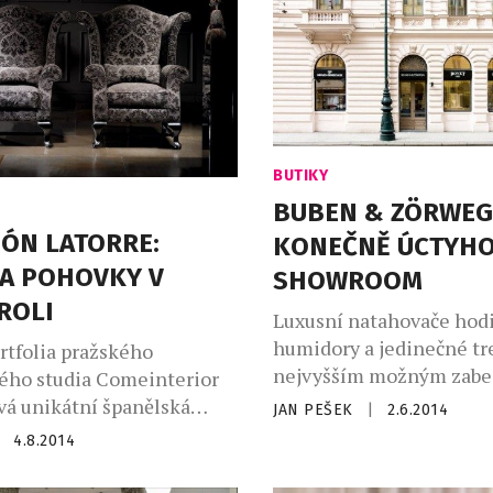
významnou českou značk
kromě gigantických svít
i na užitkové sklo […]
BUTIKY
BUBEN & ZÖRWEG
IÓN LATORRE:
KONEČNĚ ÚCTYH
 A POHOVKY V
SHOWROOM
ROLI
Luxusní natahovače hod
humidory a jedinečné tr
rtfolia pražského
nejvyšším možným zabe
ého studia Comeinterior
pod značkou Buben & Zö
vá unikátní španělská
JAN PEŠEK
|
2.6.2014
konečně našly reprezent
nsión Latorre, která se již
4.8.2014
prostory, ve kterých hrdě
iletí specializuje na
svou pozornost. Svůj vsk
ý design a zejména na