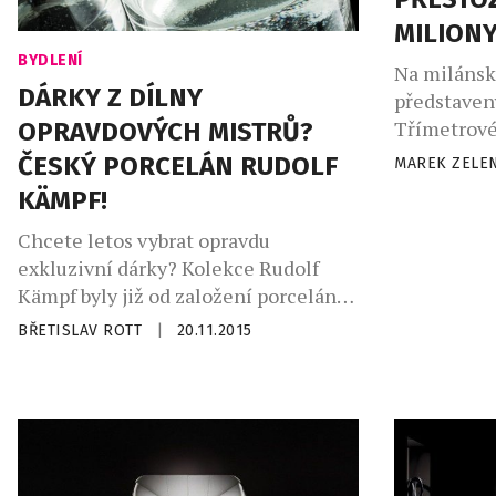
MILION
BYDLENÍ
Na milánsk
DÁRKY Z DÍLNY
představený
Třímetrové
OPRAVDOVÝCH MISTRŮ?
karbonu a l
ČESKÝ PORCELÁN RUDOLF
MAREK ZELE
Volvic Je 
KÄMPF!
nábytku na
designovéh
Chcete letos vybrat opravdu
Lab. Šedý v
exkluzivní dárky? Kolekce Rudolf
odolá mrazu
Kämpf byly již od založení porcelánky
vybrán pro 
roku 1907 navrhovány v podobě
BŘETISLAV ROTT
|
20.11.2015
s lesklým [
unikátních souborů pro speciální
zákazníky, např. pro císaře Františka
Josefa I. Tuto exkluzivitu, precizní
ruční práci, sofistikované tvary
a dekorace nabízí Rudolf Kämpf také
dnes v rámci limitovaných kolekcí