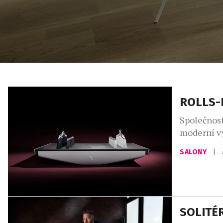
ROLLS-
Společnost
moderní vy
která přek
SALONY
|
pohostinno
doplňkům z
zpřístupní
SOLITÉ