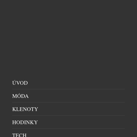
DEJTE SBOHEM SLÍDILŮM A NUDĚ S NOVÝMI
POČÍTAČI LENOVO
POČÍTAČE
|
20.2.2019
Vybrat si mezi obrovskou záplavou počítačů a
notebooků ten správný může být pořádný oříšek.
Nejde už jenom o to, jak takový stroj vypadá nebo
jaká je jeho cena. Od nového parťáka očekáváme, že
bude výkonný, stylový, flexibilní a zároveň nabídne
něco navíc. Všechny tyto požadavky splňují nová
zařízení od Lenovo, která svým uživatelům přináší
ÚVOD
řadu […]
MÓDA
KLENOTY
HODINKY
TECH