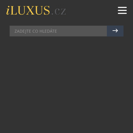
LUXURY TRAVEL SHOW ZÍSKALA NOVÉHO
PARTNERA V PODOBĚ MAGAZÍNU TOP CLASS