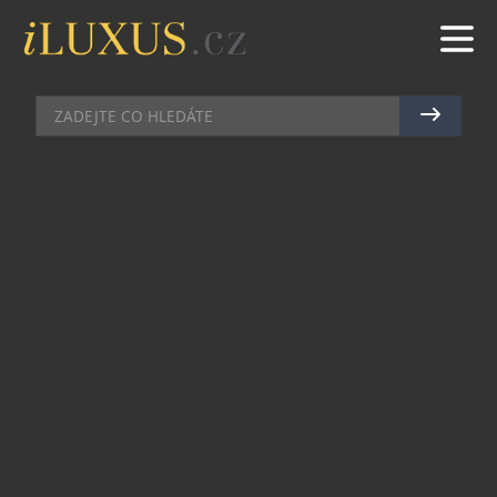
DEGUSTACE
|
14.11.2015
|
ADÉLA RUSŇÁKOVÁ
FÚZE ASIJSKÉ A ČESKÉ
REGIONÁLNÍ KUCHYNĚ V KAMPA
PARKU
Máte rádi exotickou asijskou gastronomii v čele
s mořskými plody a nevšedními ingrediencemi?
Zároveň byste si ale nedokázali představit dlouhé
podzimní plískanice bez klenotů české kuchyně,
jakými jsou různé druhy zvěřiny? 21. sezona
v pražské fine dining restauraci s nejdelší tradicí
Kampa Park vás přesvědčí do poslední chuťové
buňky, že tyto dvě nepříliš blízké kuchyně