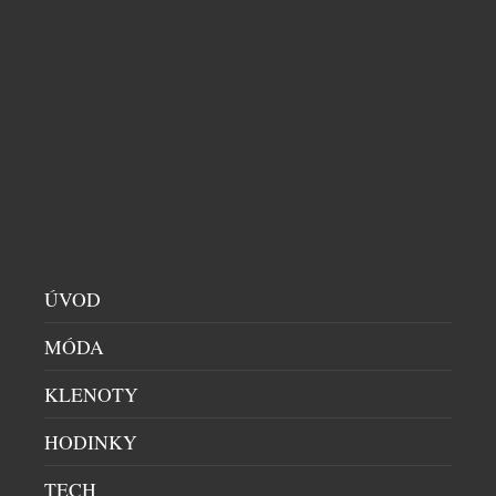
Inovativní technologie i prvotřídní vzhled. Právě
díky těmto klíčovým vlastnostem se prémiová řada
špičkových televizorů QLED TV postarala o
dokonalý průlom na poli domácí zábavy. Novinka
značky Samsung je výjimečná především tím,
že staví diváka a jeho uživatelské pohodlí na první
místo. Prémiový design se zaměřuje na tři klíčové
prvky: Q Picture, Q Smart a Q Style. Co […]
ÚVOD
MÓDA
KLENOTY
HODINKY
TECH