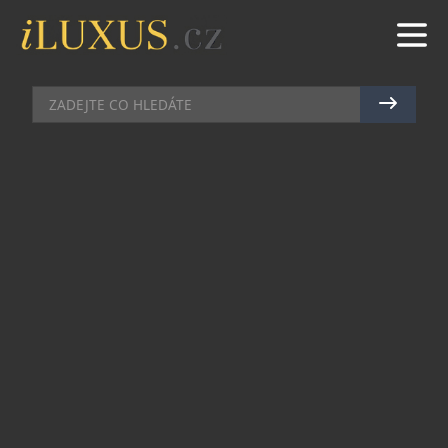
ZDRAVÍ A KRÁSA
|
31.5.2023
|
MAREK ZELENÝ
5 DŮVODŮ, PROČ SE PO COVIDU
VYPRAVIT DO LÁZNÍ
Miliony Čechů prodělaly a stále ještě prodělávají
onemocnění Covid-19, mnozí opakovaně. Na
rozdíl od jiných viróz může mít ale toto
onemocnění dlouhodobé zdravotní následky,
které se nazývají post-covid syndrom, nebo také
dlouhodobý covid. V řadě případů jsou tak vážné,
že vyžadují další intenzivní léčbu. Stejně jako je
tomu u jiných chronických onemocnění, i u post-
covid syndromu může ošetřující lékař pacientovi