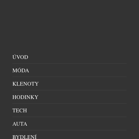
Léto je v plném proudu, sluneční paprsky příjemně
hřejí a krásné dny přímo svádí k tomu, abychom
trávili čas venku. A co k pravému létu patří víc než
dokonalý piknik a dobré a zdravé dobroty od
českého lovebrandu Wild & Coco, za kterým stojí
pár inovátorů a milovníků zdravého životního stylu,
Atrey a Kateřina Rae. […]
ÚVOD
MÓDA
KLENOTY
HODINKY
TECH
AUTA
BYDLENÍ
PROČ PO ČTYŘICÍTCE NEMUSÍ BÝT BRÝLE