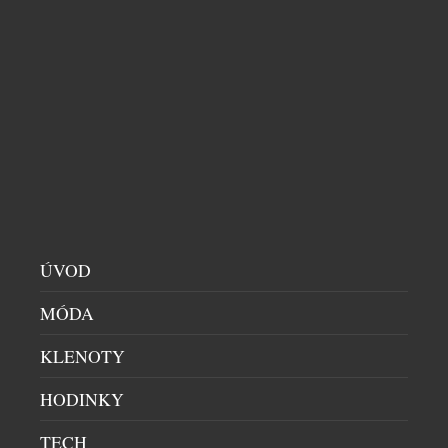
HODINKY NA KAŽDÉ RUCE? ALFEX
PŘITAKÁVÁ!
DÁMSKÉ HODINKY
|
19.4.2012
Centrála slavné značky Alfex, jejíž kořeny byly
zapuštěny už ve roce 1948, se rozprostírá na
jihovýchodě Švýcarska, a to ve městě Lugano. To je
známé pro svůj silně italský charakter, který se
promítá nejenom do místní architektury, kultury a
celkového životního stylu, ale také do energického
designu a přístupu k módě. Není tedy divu, že se […]
ÚVOD
MÓDA
KLENOTY
HODINKY
TECH