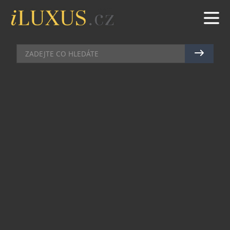
SBĚRATELSTVÍ JAKO NOVÉ ZLATO: KNIHA,
KTERÁ PROMĚNÍ VÁŠ POHLED NA HODNOTU
VĚCÍ